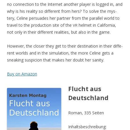
no con­nec­tion to the Inter­net ano­ther play­er is log­ged in, and
why is his rea­li­ty so dif­fe­rent from hers? To sol­ve the mys­
tery, Celi­ne per­sua­des her part­ner from the par­al­lel world to
tra­vel to the pro­duc­tion site of the
hel­met in Cali­for­nia,
VR
not only in their dif­fe­rent rea­li­ties, but also in the game.
Howe­ver, the clo­ser they get to their desti­na­ti­on in their dif­fe­
rent worlds and in the simu­la­ti­on, the more Celi­ne gets a
snea­king sus­pi­ci­on that makes her doubt her sanity.
Buy on Amazon
Flucht aus
Deutschland
Roman, 335 Seiten
Inhalts­be­schrei­bung: