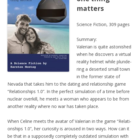
matters
Sci­ence Fic­tion, 309 pages
Sum­ma­ry:
Vale­ri­an is quite asto­nis­hed
when he dis­co­vers a vir­tu­al
rea­li­ty hel­met while plun­de­
ring a deser­ted small town
in the for­mer sta­te of
Neva­da that takes him to the dating and rela­ti­onship game
“Rela­ti­onships 1.0”. In the per­fect simu­la­ti­on of a time befo­re
nuclear over­kill, he meets a woman who appears to be from
ano­ther rea­li­ty whe­re no war has taken place.
When Celi­ne meets the ava­tar of Vale­ri­an in the game “Rela­ti­
onships 1.0”, her curio­si­ty is arou­sed in two ways. How can it
be that in a sup­po­sedly com­ple­te­ly out­da­ted simu­la­ti­on with