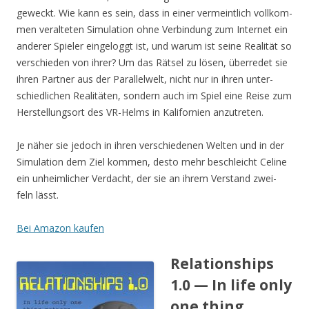
geweckt. Wie kann es sein, dass in einer ver­meint­lich voll­kom­
men ver­al­te­ten Simu­la­ti­on ohne Ver­bin­dung zum Inter­net ein
ande­rer Spie­ler ein­ge­loggt ist, und war­um ist sei­ne Rea­li­tät so
ver­schie­den von ihrer? Um das Rät­sel zu lösen, über­re­det sie
ihren Part­ner aus der Par­al­lel­welt, nicht nur in ihren unter­
schied­li­chen Rea­li­tä­ten, son­dern auch im Spiel eine Rei­se zum
Her­stel­lungs­ort des VR-Helms in Kali­for­ni­en anzutreten.
Je näher sie jedoch in ihren ver­schie­de­nen Wel­ten und in der
Simu­la­ti­on dem Ziel kom­men, des­to mehr beschleicht Celi­ne
ein unheim­li­cher Ver­dacht, der sie an ihrem Ver­stand zwei­
feln lässt.
Bei Ama­zon kaufen
Relationships
1.0 — In life only
one thing