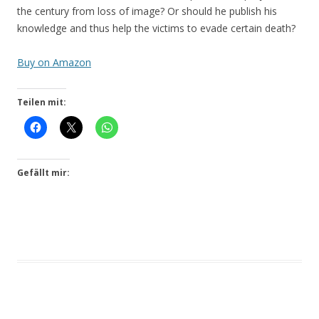
the cen­tu­ry from loss of image? Or should he publish his
know­ledge and thus help the vic­tims to eva­de cer­tain death?
Buy on Amazon
Teilen mit:
Gefällt mir: