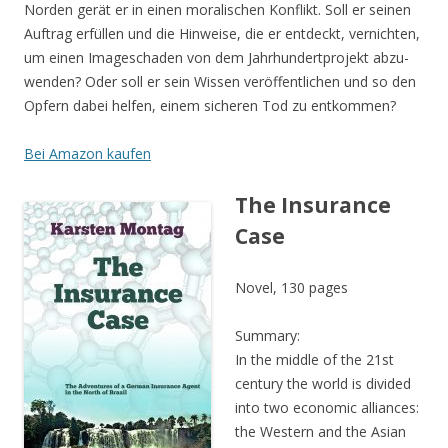
Nor­den gerät er in einen mora­li­schen Kon­flikt. Soll er sei­nen
Auf­trag erfül­len und die Hin­wei­se, die er ent­deckt, ver­nich­ten,
um einen Image­scha­den von dem Jahr­hun­dert­pro­jekt abzu­
wen­den? Oder soll er sein Wis­sen ver­öf­fent­li­chen und so den
Opfern dabei hel­fen, einem siche­ren Tod zu entkommen?
Bei Ama­zon kaufen
The Insurance
Case
Novel, 130 pages
Sum­ma­ry:
In the midd­le of the 21st
cen­tu­ry the world is divi­ded
into two eco­no­mic alli­ances:
the Wes­tern and the Asi­an