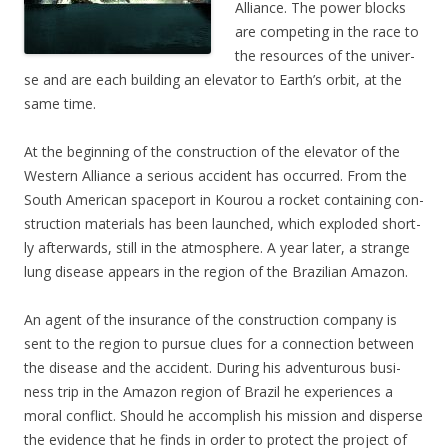
Alli­ance. The power blocks
are com­pe­ting in the race to
the resour­ces of the uni­ver­
se and are each buil­ding an ele­va­tor to Earth’s orbit, at the
same time.
At the begin­ning of the con­s­truc­tion of the ele­va­tor of the
Wes­tern Alli­ance a serious acci­dent has occur­red. From the
South Ame­ri­can space­port in Kou­rou a rocket con­tai­ning con­
s­truc­tion mate­ri­als has been laun­ched, which explo­ded short­
ly after­wards, still in the atmo­sphe­re. A year later, a stran­ge
lung dise­a­se appears in the regi­on of the Bra­zi­li­an Amazon.
An agent of the insu­rance of the con­s­truc­tion com­pa­ny is
sent to the regi­on to pur­sue clues for a con­nec­tion bet­ween
the dise­a­se and the acci­dent. During his adven­tur­ous busi­
ness trip in the Ama­zon regi­on of Bra­zil he expe­ri­en­ces a
moral con­flict. Should he accom­plish his mis­si­on and disper­se
the evi­dence that he finds in order to pro­tect the pro­ject of