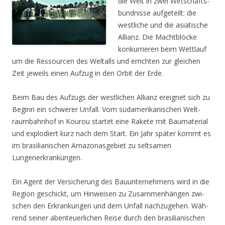
die Welt in zwei Wirt­schafts­
bünd­nis­se auf­ge­teilt: die
west­li­che und die asia­ti­sche
Alli­anz. Die Macht­blö­cke
kon­kur­rie­ren beim Wett­lauf
um die Res­sour­cen des Welt­alls und errich­ten zur glei­chen
Zeit jeweils einen Auf­zug in den Orbit der Erde.
Beim Bau des Auf­zugs der west­li­chen Alli­anz ereig­net sich zu
Beginn ein schwe­rer Unfall. Vom süd­ame­ri­ka­ni­schen Welt­
raum­bahn­hof in Kou­rou star­tet eine Rake­te mit Bau­ma­te­ri­al
und explo­diert kurz nach dem Start. Ein Jahr spä­ter kommt es
im bra­si­lia­ni­schen Ama­zo­nas­ge­biet zu selt­sa­men
Lungenerkrankungen.
Ein Agent der Ver­si­che­rung des Bau­un­ter­neh­mens wird in die
Regi­on geschickt, um Hin­wei­sen zu Zusam­men­hän­gen zwi­
schen den Erkran­kun­gen und dem Unfall nach­zu­ge­hen. Wäh­
rend sei­ner aben­teu­er­li­chen Rei­se durch den bra­si­lia­ni­schen