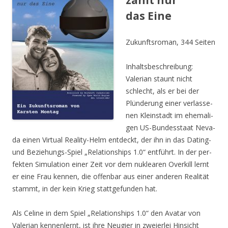
zählt nur
das Eine
Zukunfts­ro­man, 344 Seiten
Inhalts­be­schrei­bung:
Vale­ri­an staunt nicht
schlecht, als er bei der
Plün­de­rung einer ver­las­se­
nen Klein­stadt im ehe­ma­li­
gen US-Bun­des­staat Neva­
da einen Vir­tu­al Rea­li­ty-Helm ent­deckt, der ihn in das Dating-
und Bezie­hungs-Spiel „Rela­ti­onships 1.0“ ent­führt. In der per­
fek­ten Simu­la­ti­on einer Zeit vor dem nuklea­ren Over­kill lernt
er eine Frau ken­nen, die offen­bar aus einer ande­ren Rea­li­tät
stammt, in der kein Krieg statt­ge­fun­den hat.
Als Celi­ne in dem Spiel „Rela­ti­onships 1.0“ den Ava­tar von
Vale­ri­an ken­nen­lernt, ist ihre Neu­gier in zwei­er­lei Hin­sicht