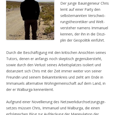
Der jun­ge Bau­in­ge­nieur Chris
lernt auf einer Par­ty den
selbst­er­nann­ten Ver­schwö­
rungs­theo­re­ti­ker und Welt­
ver­ste­her namens Imma­nu­el
ken­nen, der ihn in die Dis­zi­
plin der Geo­po­li­tik einführt.
Durch die Beschäf­ti­gung mit den kri­ti­schen Ansich­ten sei­nes
Tutors, denen er anfangs noch skep­tisch gegen­über­steht,
sowie durch den Ver­lust sei­nes Arbeits­plat­zes iso­liert und
distan­ziert sich Chris mit der Zeit immer wei­ter von sei­ner
Freun­din und sei­nem Bekann­ten­kreis und zieht am Ende in
Imma­nu­els alter­na­ti­ve Wohn­ge­mein­schaft auf dem Land, in
der er Wal­bur­ga kennenlernt.
Auf­grund einer Novel­lie­rung des Netz­werk­durch­set­zungs­ge­
set­zes müs­sen Chris, Imma­nu­el und Wal­bur­ga, die einen
erfolg­rei­chen Blog zur Auf­de­ckung der Mani­pu­la­ti­on der