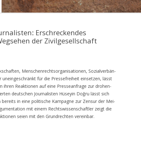
rnalisten: Erschreckendes
egsehen der Zivilgesellschaft
schaf­ten, Men­schen­rechts­or­ga­ni­sa­tio­nen, Sozi­al­ver­bän­
unein­ge­schränkt für die Pres­se­frei­heit ein­set­zen, lässt
 ihren Reak­tio­nen auf eine Pres­se­an­fra­ge zur dro­hen­
ier­ten deut­schen Jour­na­lis­ten Hüsey­in Doğru lässt sich
en bereits in eine poli­ti­sche Kam­pa­gne zur Zen­sur der Mei­
rgu­men­ta­ti­on mit einem Rechts­wis­sen­schaft­ler zeigt die
k­tio­nen sei­en mit den Grund­rech­ten vereinbar.