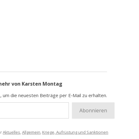
mehr von Karsten Montag
, um die neu­es­ten Bei­trä­ge per E‑Mail zu erhalten.
Abonnieren
er
Aktuelles
,
Allgemein
,
Kriege, Aufrüstung und Sanktionen