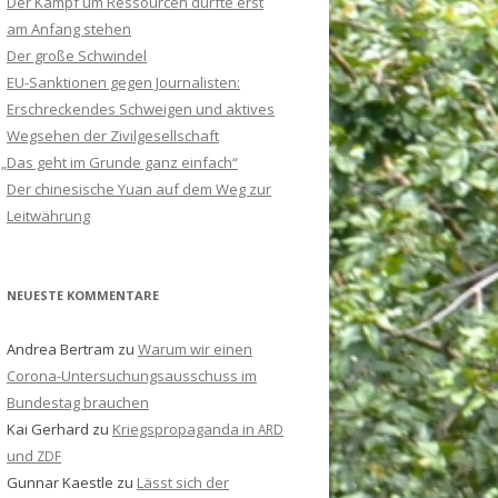
Der Kampf um Ressourcen dürfte erst
am Anfang stehen
Der große Schwindel
EU-Sanktionen gegen Journalisten:
Erschreckendes Schweigen und aktives
Wegsehen der Zivilgesellschaft
„
Das geht im Grunde ganz einfach“
Der chinesische Yuan auf dem Weg zur
Leitwährung
NEUESTE KOMMENTARE
Andrea Bertram
zu
Warum wir einen
Corona-Untersuchungsausschuss im
Bundestag brauchen
Kai Gerhard
zu
Kriegspropaganda in
ARD
und
ZDF
Gunnar Kaestle
zu
Lässt sich der