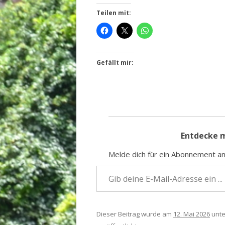
Teilen mit:
Gefällt mir:
Entdecke 
Mel­de dich für ein Abon­ne­ment an
Gib dei­ne E‑Mail-Adres­se ein …
Dieser Beitrag wurde am
12. Mai 2026
unt