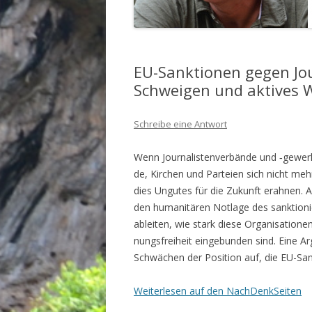
EU-Sanktionen gegen Jou
Schweigen und aktives W
Schreibe eine Antwort
Wenn Jour­na­lis­ten­ver­bän­de und ‑gewerk­
de, Kir­chen und Par­tei­en sich nicht mehr 
dies Ungu­tes für die Zukunft erah­nen. An
den huma­ni­tä­ren Not­la­ge des sank­tio­n
ablei­ten, wie stark die­se Orga­ni­sa­tio­n
nungs­frei­heit ein­ge­bun­den sind. Eine A
Schwä­chen der Posi­ti­on auf, die EU-San
Wei­ter­le­sen auf den NachDenkSeiten