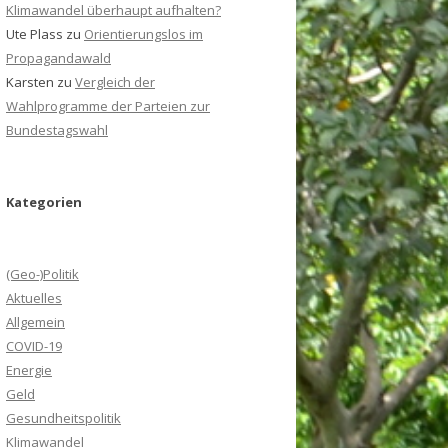
Klimawandel überhaupt aufhalten?
Ute Plass
zu
Orientierungslos im
Propagandawald
Karsten
zu
Vergleich der
Wahlprogramme der Parteien zur
Bundestagswahl
Kategorien
(Geo-)Politik
Aktuelles
Allgemein
COVID-19
Energie
Geld
Gesundheitspolitik
Klimawandel