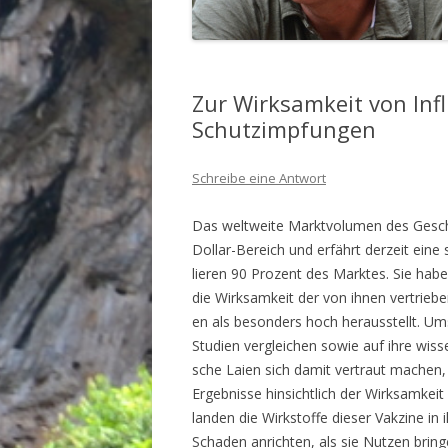
Zur Wirksamkeit von Inf
Schutzimpfungen
Schreibe eine Antwort
Das welt­wei­te Markt­vo­lu­men des Geschäf­
Dol­lar-Bereich und erfährt der­zeit eine 
lie­ren 90 Pro­zent des Mark­tes. Sie haben
die Wirk­sam­keit der von ihnen ver­trie­be
en als beson­ders hoch her­aus­stellt. Umso 
Stu­di­en ver­glei­chen sowie auf ihre wis­s
sche Lai­en sich damit ver­traut machen, 
Ergeb­nis­se hin­sicht­lich der Wirk­sam­keit
lan­den die Wirk­stof­fe die­ser Vak­zi­n
Scha­den anrich­ten, als sie Nut­zen bring