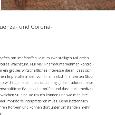
luenza- und Corona-
tes mit Impf­stof­fen liegt im zwei­stel­li­gen Mil­li­ar­den
stei­les Wachs­tum. Nur vier Phar­ma­un­ter­neh­men kon­trol­
 ein gro­ßes wirt­schaft­li­ches Inter­es­se dar­an, dass sich
­nen Impf­stof­fe in den von ihnen selbst finan­zier­ten Stu­di­
wich­ti­ger ist es, dass unab­hän­gi­ge Insti­tu­tio­nen die­se
en­schaft­li­che Evi­denz über­prü­fen und dass auch medi­zi­ni­
wel­chen Stu­di­en sie trau­en kön­nen und wie man ihre
 der Impf­stof­fe inter­pre­tie­ren muss. Denn letzt­end­lich
e in ihren Kör­pern und kön­nen dort unter Umstän­den mehr
en.