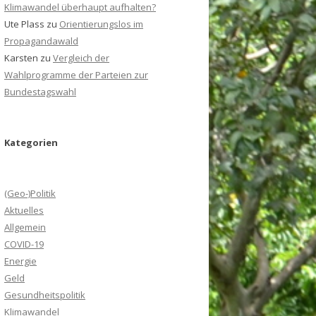
Klimawandel überhaupt aufhalten?
Ute Plass
zu
Orientierungslos im
Propagandawald
Karsten
zu
Vergleich der
Wahlprogramme der Parteien zur
Bundestagswahl
Kategorien
(Geo-)Politik
Aktuelles
Allgemein
COVID-19
Energie
Geld
Gesundheitspolitik
Klimawandel