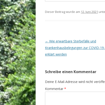
Dieser Beitrag wurde am
12. Juni 2021
unt
Beitrags-
←
Wie erwartbare Sterbefälle und
Navigation
Krankenhausbelegungen zur COVID-19
erklärt werden
Schreibe einen Kommentar
Deine E-Mail-Adresse wird nicht veröffen
Kommentar
*