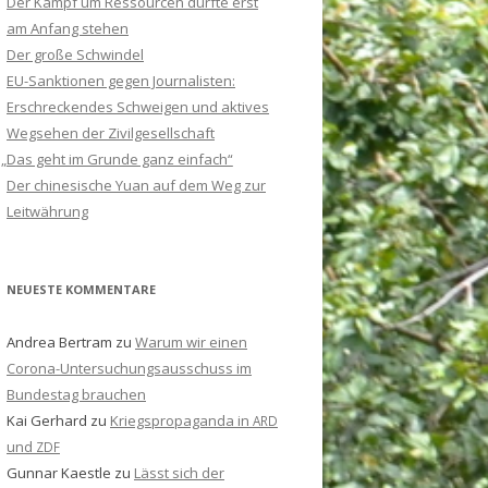
Der Kampf um Ressourcen dürfte erst
am Anfang stehen
Der große Schwindel
EU-Sanktionen gegen Journalisten:
Erschreckendes Schweigen und aktives
Wegsehen der Zivilgesellschaft
„
Das geht im Grunde ganz einfach“
Der chinesische Yuan auf dem Weg zur
Leitwährung
NEUESTE KOMMENTARE
Andrea Bertram
zu
Warum wir einen
Corona-Untersuchungsausschuss im
Bundestag brauchen
Kai Gerhard
zu
Kriegspropaganda in
ARD
und
ZDF
Gunnar Kaestle
zu
Lässt sich der