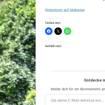
Wei­ter­le­sen auf Multipolar
Teilen mit:
Gefällt mir:
Entdecke 
Mel­de dich für ein Abon­ne­ment an
Gib dei­ne E‑Mail-Adres­se ein …