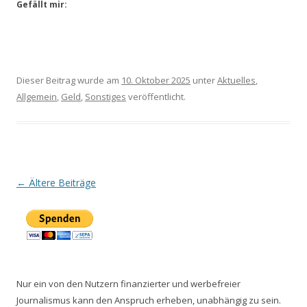
Gefällt mir:
Dieser Beitrag wurde am
10. Oktober 2025
unter
Aktuelles
,
Allgemein
,
Geld
,
Sonstiges
veröffentlicht.
Beitrags-
←
Ältere Beiträge
Navigation
Nur ein von den Nutzern finanzierter und werbefreier
Journalismus kann den Anspruch erheben, unabhängig zu sein.