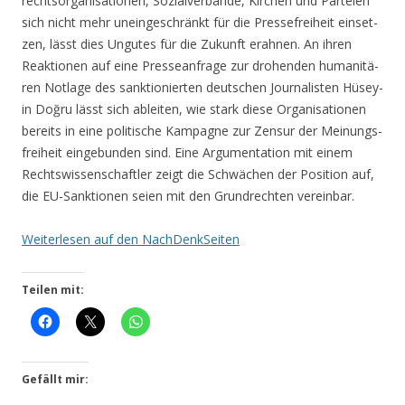
rechts­or­ga­ni­sa­tio­nen, Sozi­al­ver­bän­de, Kir­chen und Par­tei­en
sich nicht mehr unein­ge­schränkt für die Pres­se­frei­heit ein­set­
zen, lässt dies Ungu­tes für die Zukunft erah­nen. An ihren
Reak­tio­nen auf eine Pres­se­an­fra­ge zur dro­hen­den huma­ni­tä­
ren Not­la­ge des sank­tio­nier­ten deut­schen Jour­na­lis­ten Hüsey­
in Doğru lässt sich ablei­ten, wie stark die­se Orga­ni­sa­tio­nen
bereits in eine poli­ti­sche Kam­pa­gne zur Zen­sur der Mei­nungs­
frei­heit ein­ge­bun­den sind. Eine Argu­men­ta­ti­on mit einem
Rechts­wis­sen­schaft­ler zeigt die Schwä­chen der Posi­ti­on auf,
die EU-Sank­tio­nen sei­en mit den Grund­rech­ten vereinbar.
Wei­ter­le­sen auf den NachDenkSeiten
Teilen mit:
Gefällt mir: