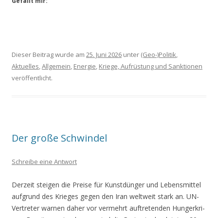
Gefällt mir:
Dieser Beitrag wurde am
25. Juni 2026
unter
(Geo-)Politik
,
Aktuelles
,
Allgemein
,
Energie
,
Kriege, Aufrüstung und Sanktionen
veröffentlicht.
Der große Schwindel
Schreibe eine Antwort
Der­zeit stei­gen die Prei­se für Kunst­dün­ger und Lebens­mit­tel
auf­grund des Krie­ges gegen den Iran welt­weit stark an. UN-
Ver­tre­ter war­nen daher vor ver­mehrt auf­tre­ten­den Hun­ger­kri­