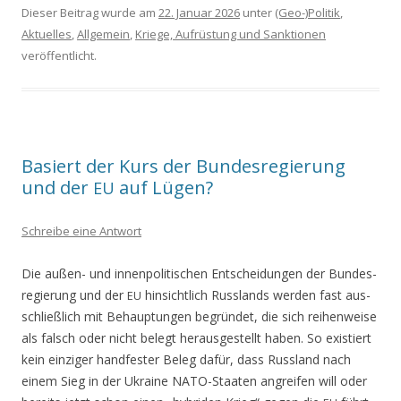
Dieser Beitrag wurde am
22. Januar 2026
unter
(Geo-)Politik
,
Aktuelles
,
Allgemein
,
Kriege, Aufrüstung und Sanktionen
veröffentlicht.
Basiert der Kurs der Bundesregierung
und der
auf Lügen?
EU
Schreibe eine Antwort
Die außen- und innen­po­li­ti­schen Ent­schei­dun­gen der Bun­des­
re­gie­rung und der
hin­sicht­lich Russ­lands wer­den fast aus­
EU
schließ­lich mit Behaup­tun­gen begrün­det, die sich rei­hen­wei­se
als falsch oder nicht belegt her­aus­ge­stellt haben. So exis­tiert
kein ein­zi­ger hand­fes­ter Beleg dafür, dass Russ­land nach
einem Sieg in der Ukrai­ne NATO-Staa­ten angrei­fen will oder