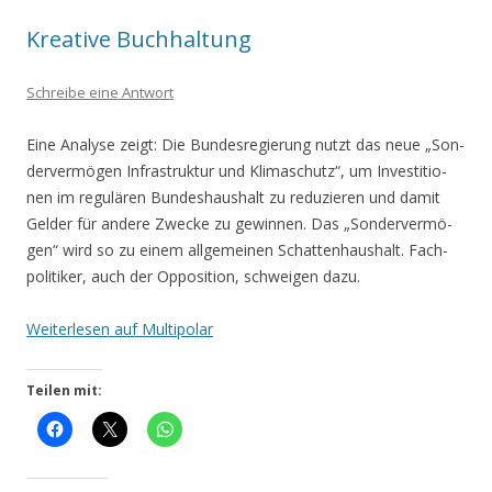
Kreative Buchhaltung
Schreibe eine Antwort
Eine Ana­ly­se zeigt: Die Bun­des­re­gie­rung nutzt das neue „Son­
der­ver­mö­gen Infra­struk­tur und Kli­ma­schutz“, um Inves­ti­tio­
nen im regu­lä­ren Bun­des­haus­halt zu redu­zie­ren und damit
Gel­der für ande­re Zwe­cke zu gewin­nen. Das „Son­der­ver­mö­
gen“ wird so zu einem all­ge­mei­nen Schat­ten­haus­halt. Fach­
po­li­ti­ker, auch der Oppo­si­ti­on, schwei­gen dazu.
Wei­ter­le­sen auf Multipolar
Teilen mit: