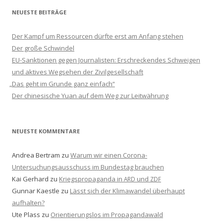
NEUESTE BEITRÄGE
Der Kampf um Ressourcen dürfte erst am Anfang stehen
Der große Schwindel
EU-Sanktionen gegen Journalisten: Erschreckendes Schweigen
und aktives Wegsehen der Zivilgesellschaft
„
Das geht im Grunde ganz einfach“
Der chinesische Yuan auf dem Weg zur Leitwährung
NEUESTE KOMMENTARE
Andrea Bertram
zu
Warum wir einen Corona-
Untersuchungsausschuss im Bundestag brauchen
Kai Gerhard
zu
Kriegspropaganda in
und
ARD
ZDF
Gunnar Kaestle
zu
Lässt sich der Klimawandel überhaupt
aufhalten?
Ute Plass
zu
Orientierungslos im Propagandawald