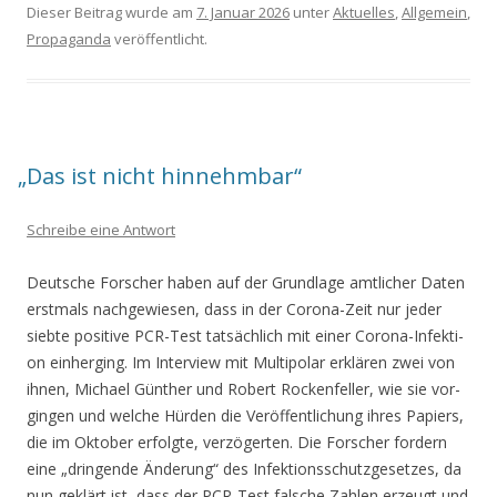
Dieser Beitrag wurde am
7. Januar 2026
unter
Aktuelles
,
Allgemein
,
Propaganda
veröffentlicht.
„
Das ist nicht hinnehmbar“
Schreibe eine Antwort
Deut­sche For­scher haben auf der Grund­la­ge amt­li­cher Daten
erst­mals nach­ge­wie­sen, dass in der Coro­na-Zeit nur jeder
sieb­te posi­ti­ve PCR-Test tat­säch­lich mit einer Coro­na-Infek­ti­
on ein­her­ging. Im Inter­view mit Mul­ti­po­lar erklä­ren zwei von
ihnen, Micha­el Gün­ther und Robert Rocken­fel­ler, wie sie vor­
gin­gen und wel­che Hür­den die Ver­öf­fent­li­chung ihres Papiers,
die im Okto­ber erfolg­te, ver­zö­ger­ten. Die For­scher for­dern
eine „drin­gen­de Ände­rung“ des Infek­ti­ons­schutz­ge­set­zes, da
nun geklärt ist, dass der PCR-Test fal­sche Zah­len erzeugt und