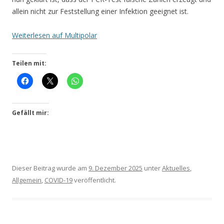
allein nicht zur Fest­stel­lung einer Infek­ti­on geeig­net ist.
Wei­ter­le­sen auf Multipolar
Teilen mit:
Gefällt mir:
Dieser Beitrag wurde am
9. Dezember 2025
unter
Aktuelles
,
Allgemein
,
COVID-19
veröffentlicht.