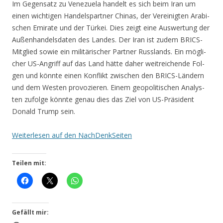
Im Gegen­satz zu Vene­zue­la han­delt es sich beim Iran um
einen wich­ti­gen Han­dels­part­ner Chi­nas, der Ver­ei­nig­ten Ara­bi­
schen Emi­ra­te und der Tür­kei. Dies zeigt eine Aus­wer­tung der
Außen­han­dels­da­ten des Lan­des. Der Iran ist zudem BRICS-
Mit­glied sowie ein mili­tä­ri­scher Part­ner Russ­lands. Ein mög­li­
cher US-Angriff auf das Land hät­te daher weit­rei­chen­de Fol­
gen und könn­te einen Kon­flikt zwi­schen den BRICS-Län­dern
und dem Wes­ten pro­vo­zie­ren. Einem geo­po­li­ti­schen Ana­lys­
ten zufol­ge könn­te genau dies das Ziel von US-Prä­si­dent
Donald Trump sein.
Wei­ter­le­sen auf den NachDenkSeiten
Teilen mit:
Gefällt mir: