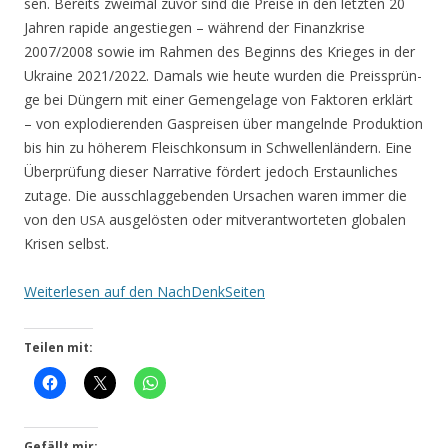
sen. Bereits zwei­mal zuvor sind die Prei­se in den letz­ten 20
Jah­ren rapi­de ange­stie­gen – wäh­rend der Finanz­kri­se
2007/2008 sowie im Rah­men des Beginns des Krie­ges in der
Ukrai­ne 2021/2022. Damals wie heu­te wur­den die Preis­sprün­
ge bei Dün­gern mit einer Gemenge­la­ge von Fak­to­ren erklärt
– von explo­die­ren­den Gas­prei­sen über man­geln­de Pro­duk­ti­on
bis hin zu höhe­rem Fleisch­kon­sum in Schwel­len­län­dern. Eine
Über­prü­fung die­ser Nar­ra­ti­ve för­dert jedoch Erstaun­li­ches
zuta­ge. Die aus­schlag­ge­ben­den Ursa­chen waren immer die
von den
aus­ge­lös­ten oder mit­ver­ant­wor­te­ten glo­ba­len
USA
Kri­sen selbst.
Wei­ter­le­sen auf den NachDenkSeiten
Teilen mit:
Gefällt mir: