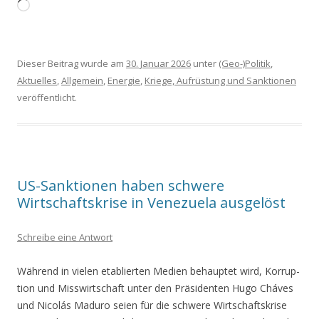
Wird
gela­
den …
Dieser Beitrag wurde am
30. Januar 2026
unter
(Geo-)Politik
,
Aktuelles
,
Allgemein
,
Energie
,
Kriege, Aufrüstung und Sanktionen
veröffentlicht.
US-Sanktionen haben schwere
Wirtschaftskrise in Venezuela ausgelöst
Schreibe eine Antwort
Wäh­rend in vie­len eta­blier­ten Medi­en behaup­tet wird, Kor­rup­
ti­on und Miss­wirt­schaft unter den Prä­si­den­ten Hugo Chá­ves
und Nicolás Madu­ro sei­en für die schwe­re Wirt­schafts­kri­se