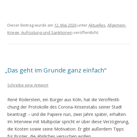
Dieser Beitrag wurde am
12. Mai 2026
unter
Aktuelles
,
Allgemein
,
Kriege, Aufrüstung und Sanktionen
veröffentlicht.
„
Das geht im Grunde ganz einfach“
Schreibe eine Antwort
René Röder­stein, ein Bür­ger aus Köln, hat die Ver­öf­fent­li­
chung der Pro­to­kol­le des Coro­na-Kri­sen­stabs sei­ner Stadt
bean­tragt – und die Papie­re nun, zwei Jah­re spä­ter, erhal­ten.
Im Inter­view mit Mul­ti­po­lar spricht er über die­se Ver­zö­ge­rung,
die Kos­ten sowie sei­ne Moti­va­ti­on. Er gibt außer­dem Tipps
für Bür­ger, die ähn­li­ches ver­su­chen wollen.