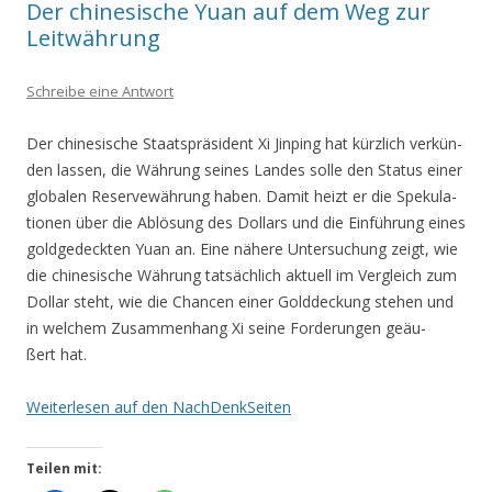
Der chinesische Yuan auf dem Weg zur
Leitwährung
Schreibe eine Antwort
Der chi­ne­si­sche Staats­prä­si­dent Xi Jin­ping hat kürz­lich ver­kün­
den las­sen, die Wäh­rung sei­nes Lan­des sol­le den Sta­tus einer
glo­ba­len Reser­ve­wäh­rung haben. Damit heizt er die Spe­ku­la­
tio­nen über die Ablö­sung des Dol­lars und die Ein­füh­rung eines
gold­ge­deck­ten Yuan an. Eine nähe­re Unter­su­chung zeigt, wie
die chi­ne­si­sche Wäh­rung tat­säch­lich aktu­ell im Ver­gleich zum
Dol­lar steht, wie die Chan­cen einer Gold­de­ckung ste­hen und
in wel­chem Zusam­men­hang Xi sei­ne For­de­run­gen geäu­
ßert hat.
Wei­ter­le­sen auf den NachDenkSeiten
Teilen mit: