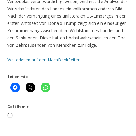
Vene­zue­las ver­ant­wort­lich gewe­sen, zeich­net die Ana­ly­se der
Wirt­schafts­da­ten des Lan­des ein voll­kom­men ande­res Bild.
Nach der Ver­hän­gung eines uni­la­te­ra­len US-Embar­gos in der
ers­ten Amts­zeit von Donald Trump zeigt sich ein ein­deu­ti­ger
Zusam­men­hang zwi­schen dem Wohl­stand des Lan­des und
den Sank­tio­nen. Die­se hat­ten höchst­wahr­schein­lich den Tod
von Zehn­tau­sen­den von Men­schen zur Folge.
Wei­ter­le­sen auf den NachDenkSeiten
Teilen mit:
Gefällt mir:
Wird
gela­
den …