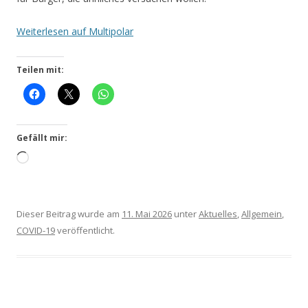
Wei­ter­le­sen auf Multipolar
Teilen mit:
Gefällt mir:
Wird
gela­
den …
Dieser Beitrag wurde am
11. Mai 2026
unter
Aktuelles
,
Allgemein
,
COVID-19
veröffentlicht.