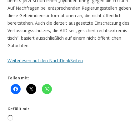
bereits jetzt schon einen „hybri­den Krieg“ gegen die
führt.
EU
Auf Nach­fra­gen bei ent­spre­chen­den Regie­rungs­stel­len geben
die­se Geheim­dienst­in­for­ma­tio­nen an, die nicht öffent­lich
bereit­ste­hen. Auch die der­zeit aus­ge­setz­te Ein­schät­zung des
Ver­fas­sungs­schut­zes, die AfD sei „gesi­chert rechts­extre­mis­
tisch“, basiert aus­schließ­lich auf einem nicht öffent­li­chen
Gutachten.
Wei­ter­le­sen auf den NachDenkSeiten
Teilen mit:
Gefällt mir:
Wird
gela­
den …