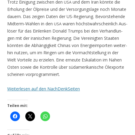
Trotz Eini­gung zwi­schen den
und dem Iran könn­te die
USA
Erho­lung der Ölprei­se und der Ver­sor­gungs­la­ge noch Mona­te
dau­ern. Das zei­gen Daten der US-Regie­rung. Bevor­ste­hen­de
Mid­term-Wah­len in den
waren höchst­wahr­schein­lich Aus­
USA
lö­ser für das Ein­len­ken Donald Trumps bei den Ver­hand­lun­
gen mit der ira­ni­schen Regie­rung. Die Ver­ei­nig­ten Staa­ten
könn­ten die Abhän­gig­keit Chi­nas von Ener­gie­im­por­ten wei­ter­
hin nut­zen, um im Rin­gen um die Vor­macht­stel­lung in der
Welt Vor­tei­le zu erzie­len. Eine erneu­te Eska­la­ti­on im Nahen
Osten sowie die Kon­trol­le über süd­ame­ri­ka­ni­sche Ölex­por­te
schei­nen vorprogrammiert.
Wei­ter­le­sen auf den NachDenkSeiten
Teilen mit: