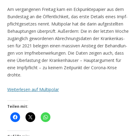
Am ver­gan­ge­nen Frei­tag kam ein Eck­punk­te­pa­pier aus dem
Bun­des­tag an die Öffent­lich­keit, das ers­te Details eines Impf­
pflicht­ge­set­zes nennt. Mul­ti­po­lar hat die dar­in auf­ge­stell­ten
Behaup­tun­gen über­prüft. Außer­dem: Die in der letz­ten Woche
zugäng­lich gewor­de­nen Abrech­nungs­da­ten der Kran­ken­kas­
sen für 2021 bele­gen einen mas­si­ven Anstieg der Behand­lun­
gen von Impf­ne­ben­wir­kun­gen. Die Daten zei­gen auch, dass
eine Über­las­tung der Kran­ken­häu­ser – Haupt­ar­gu­ment für
eine Impf­pflicht – zu kei­nem Zeit­punkt der Coro­na-Kri­se
drohte.
Wei­ter­le­sen auf Multipolar
Teilen mit: