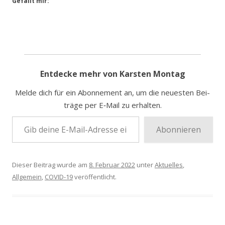
Gefällt mir:
Entdecke mehr von Karsten Montag
Mel­de dich für ein Abon­ne­ment an, um die neu­es­ten Bei­
trä­ge per E‑Mail zu erhalten.
Gib dei­ne E‑Mail-Adres­se ein …
Abonnieren
Dieser Beitrag wurde am
8. Februar 2022
unter
Aktuelles
,
Allgemein
,
COVID-19
veröffentlicht.