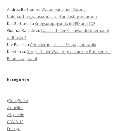
Andrea Bertram
zu
Warum wir einen Corona-
Untersuchungsausschuss im Bundestag brauchen
Kai Gerhard
zu
Kriegspropaganda in
und
ARD
ZDF
Gunnar Kaestle
zu
Lässt sich der Klimawandel überhaupt
aufhalten?
Ute Plass
zu
Orientierungslos im Propagandawald
Karsten
zu
Vergleich der Wahlprogramme der Parteien zur
Bundestagswahl
Kategorien
(Geo-)Politik
Aktuelles
Allgemein
COVID-19
Energie