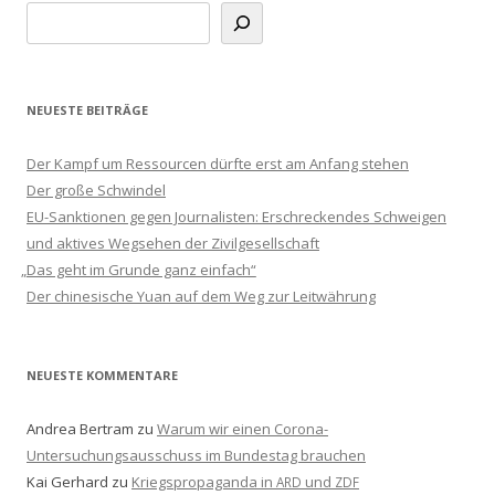
NEUESTE BEITRÄGE
Der Kampf um Ressourcen dürfte erst am Anfang stehen
Der große Schwindel
EU-Sanktionen gegen Journalisten: Erschreckendes Schweigen
und aktives Wegsehen der Zivilgesellschaft
„
Das geht im Grunde ganz einfach“
Der chinesische Yuan auf dem Weg zur Leitwährung
NEUESTE KOMMENTARE
Andrea Bertram
zu
Warum wir einen Corona-
Untersuchungsausschuss im Bundestag brauchen
Kai Gerhard
zu
Kriegspropaganda in
und
ARD
ZDF