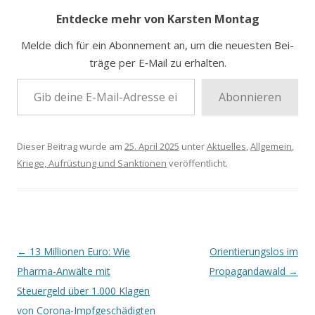
Entdecke mehr von Karsten Montag
Mel­de dich für ein Abon­ne­ment an, um die neu­es­ten Bei­
trä­ge per E‑Mail zu erhalten.
Gib dei­ne E‑Mail-Adres­se ein …
Abonnieren
Dieser Beitrag wurde am
25. April 2025
unter
Aktuelles
,
Allgemein
,
Kriege, Aufrüstung und Sanktionen
veröffentlicht.
Beitrags-
←
13 Millionen Euro: Wie
Orientierungslos im
Navigation
Pharma-Anwälte mit
Propagandawald
→
Steuergeld über 1.000 Klagen
von Corona-Impfgeschädigten