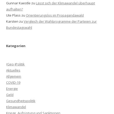
Gunnar Kaestle
zu
Lässt sich der Klimawandel überhaupt
aufhalten?
Ute Plass
zu
Orientierungslos im Propagandawald
Karsten
zu
Vergleich der Wahlprogramme der Parteien zur
Bundestagswahl
Kategorien
(Geo-)Politik
Aktuelles
Allgemein
COVID-19
Energie
Geld
Gesundheitspolitik
Klimawandel
Kriege, Aufrüstung und Sanktionen