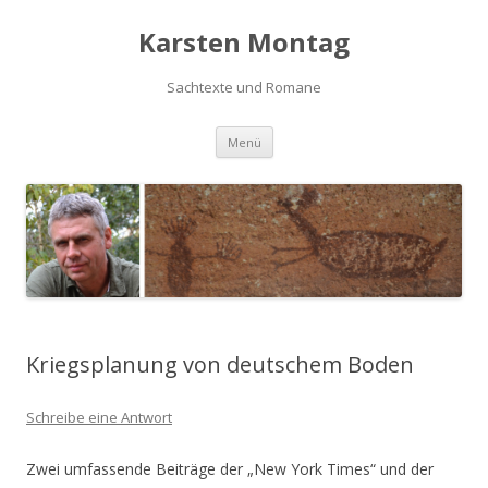
Karsten Montag
Sachtexte und Romane
Zum
Menü
Inhalt
springen
Kriegsplanung von deutschem Boden
Schreibe eine Antwort
Zwei umfas­sen­de Bei­trä­ge der „New York Times“ und der