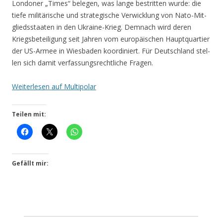
Lon­do­ner „Times“ bele­gen, was lan­ge bestrit­ten wur­de: die
tie­fe mili­tä­ri­sche und stra­te­gi­sche Ver­wick­lung von Nato-Mit­
glieds­staa­ten in den Ukrai­ne-Krieg. Dem­nach wird deren
Kriegs­be­tei­li­gung seit Jah­ren vom euro­päi­schen Haupt­quar­tier
der US-Armee in Wies­ba­den koor­di­niert. Für Deutsch­land stel­
len sich damit ver­fas­sungs­recht­li­che Fragen.
Wei­ter­le­sen auf Multipolar
Teilen mit:
Gefällt mir: